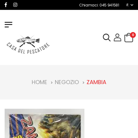
it
Chiamaci: 045 941581
0
HOME
NEGOZIO
ZAMBIA