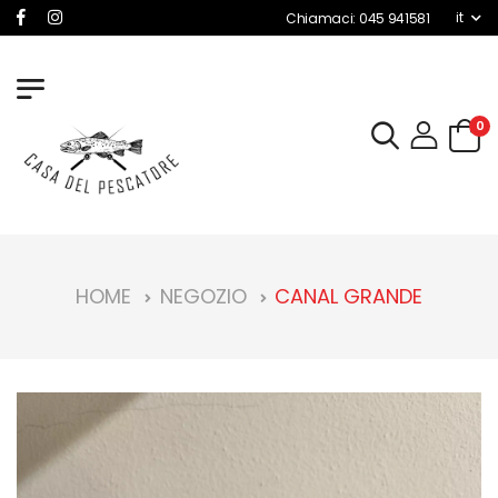
it
Chiamaci: 045 941581
0
HOME
NEGOZIO
CANAL GRANDE