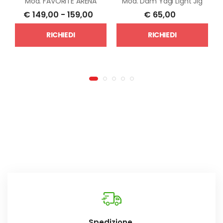
Mod.
FAVORITE ARENA
Mod.
Dam Yagi Light Jig
€
149,00
-
159,00
€
65,00
RICHIEDI
RICHIEDI
Spedizione