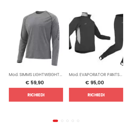
Mod.
SIMMS LIGHTWEIGHT CORE TOP
Mod.
EVAPORATOR PANTS -TOP
M
€
59,90
€
95,00
RICHIEDI
RICHIEDI