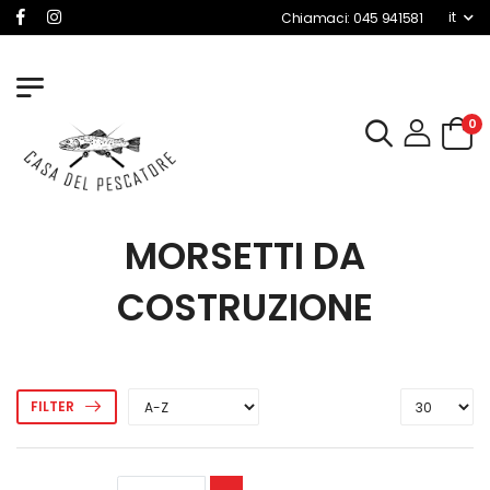
it
Chiamaci: 045 941581
0
MORSETTI DA
COSTRUZIONE
FILTER