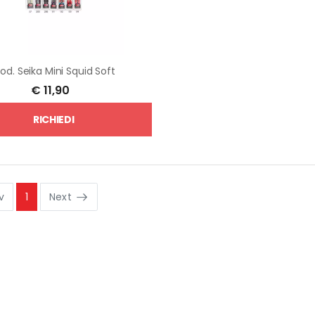
od.
Seika Mini Squid Soft
€
11,90
RICHIEDI
v
1
Next