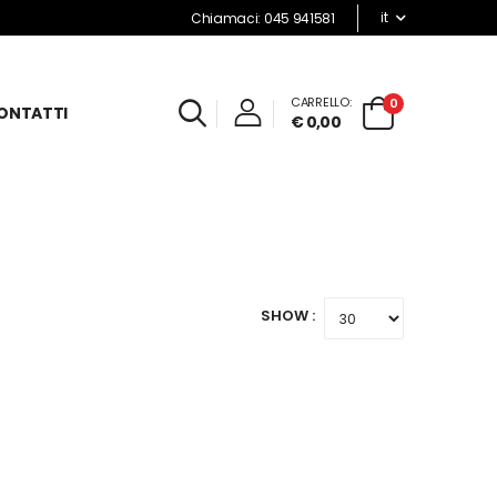
it
Chiamaci: 045 941581
CARRELLO:
0
ONTATTI
€ 0,00
SHOW :