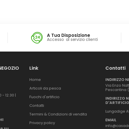
A Tua Disposizione
Accesso al servizio clienti
 NEGOZIO
Link
Contatti
Home
INDIRIZZO 
Via Enzo Nat
Articoli da pesca
Pescantina 
 - 12.30 |
Fuochi d'artificio
INDIRIZZO 
D'ARTIFICI
Contatti
Lungadige At
Termini & Condizioni di vendita
HI
EMAIL
Privacy policy
info@casade
e su