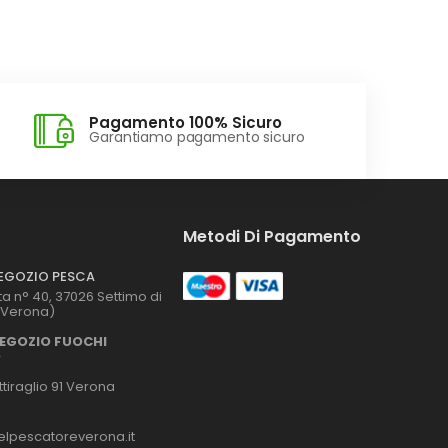
Pagamento 100% Sicuro
Garantiamo pagamento sicuro
Metodi Di Pagamento
NEGOZIO PESCA
ta n° 40, 37026 Settimo di
(Verona)
NEGOZIO FUOCHI
O
tiraglio 91 Verona
lpescatoreverona.it