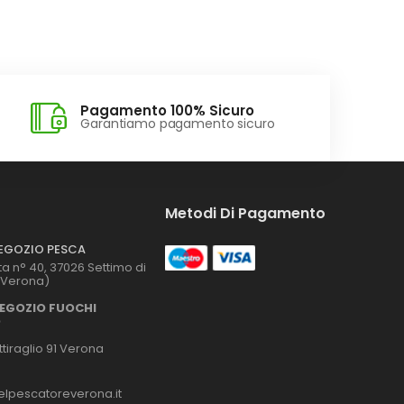
Pagamento 100% Sicuro
Garantiamo pagamento sicuro
Metodi Di Pagamento
NEGOZIO PESCA
ta n° 40, 37026 Settimo di
(Verona)
NEGOZIO FUOCHI
O
tiraglio 91 Verona
lpescatoreverona.it