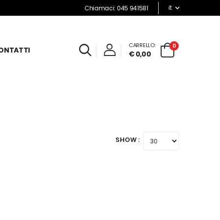
it
Chiamaci: 045 941581
CARRELLO:
0
ONTATTI
€ 0,00
SHOW :