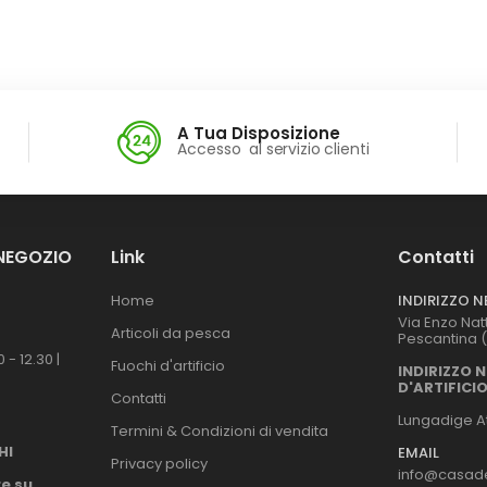
A Tua Disposizione
Accesso al servizio clienti
 NEGOZIO
Link
Contatti
Home
INDIRIZZO 
Via Enzo Nat
Articoli da pesca
Pescantina 
 - 12.30 |
Fuochi d'artificio
INDIRIZZO 
D'ARTIFICI
Contatti
Lungadige At
Termini & Condizioni di vendita
HI
EMAIL
Privacy policy
info@casade
e su