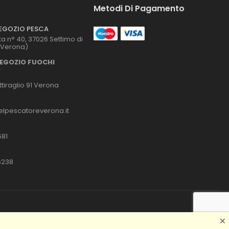
Metodi Di Pagamento
NEGOZIO PESCA
ta n° 40, 37026 Settimo di
(Verona)
NEGOZIO FUOCHI
O
tiraglio 91 Verona
lpescatoreverona.it
581
6238
🗙