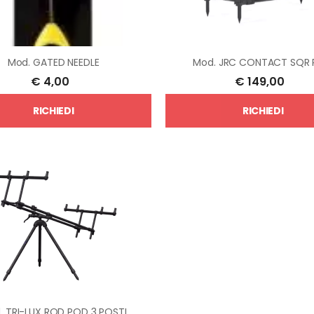
Mod.
GATED NEEDLE
Mod.
JRC CONTACT SQR
€
4,00
€
149,00
RICHIEDI
RICHIEDI
.
TRI-LUX ROD POD 3 POSTI