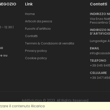
 NEGOZIO
Link
Contatti
Home
INDIRIZZO 
Via Enzo Nat
Articoli da pesca
Pescantina 
 - 12.30 |
Fuochi d'artificio
INDIRIZZO 
D'ARTIFICI
Contatti
Lungadige At
Termini & Condizioni di vendita
HI
EMAIL
Privacy policy
info@casade
e su
Cookie policy
TELEFONO
+39 045 941
CELLULARE
+39 347 145
AddSolution © 2023. All Rights Reserved
izzare il contenuto
Ricarica