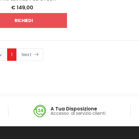
€
149,00
RICHIEDI
v
1
Next
A Tua Disposizione
Accesso al servizio clienti