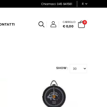
it
Chiamaci: 045 941581
CARRELLO:
0
ONTATTI
€ 0,00
SHOW :