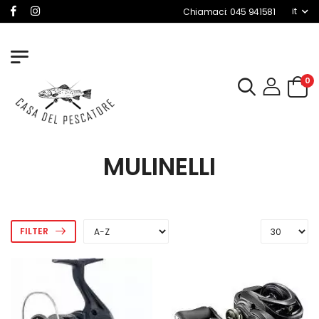
it
Chiamaci: 045 941581
0
MULINELLI
FILTER