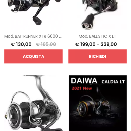
Mod.
BAITRUNNER XTR 6000 RA
Mod.
BALLISTIC X LT
€
130,00
€
185,00
€
199,00
-
229,00
ACQUISTA
RICHIEDI