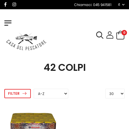
it
Chiamaci: 045 941581
0
42 COLPI
FILTER