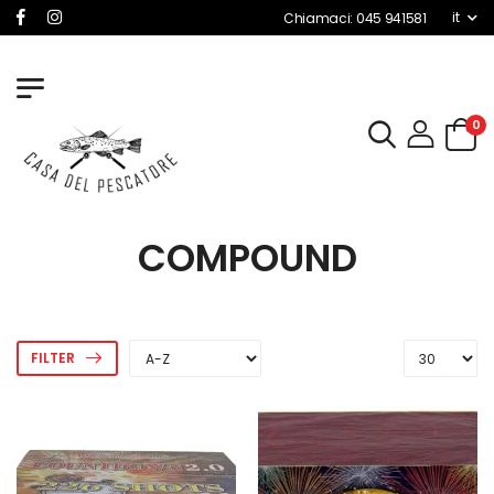
it
Chiamaci: 045 941581
0
COMPOUND
FILTER